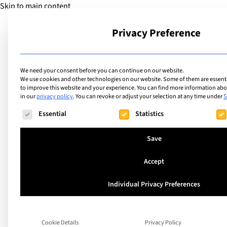
Skip to main content
Privacy Preference
School
We need your consent before you can continue on our website.
We use cookies and other technologies on our website. Some of them are essentia
to improve this website and your experience.
You can find more information abou
in our
privacy policy
.
You can revoke or adjust your selection at any time under
S
The following is a list of service groups for which consent ca
Essential
Statistics
Ftan, Graubunden, Switzerland
Hochalpines Instit
Save
(HIF)
Accept
Individual Privacy Preferences
HIF is an international boarding school loc
mountainous region in the southeast of Swi
Cookie Details
Privacy Policy