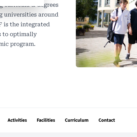
g curricula & degrees
g universities around
 is the integrated
 to optimally
mic program.
Activities
Facilities
Curriculum
Contact