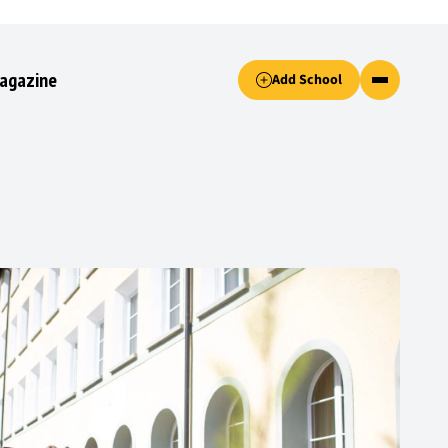
Accept only essential cookies button.
agazine
Add School
ked.