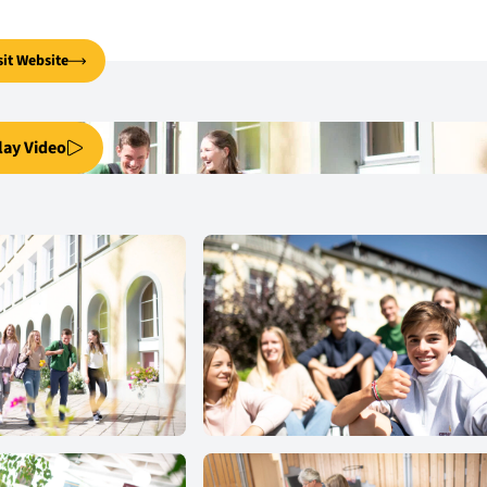
sit Website
lay Video